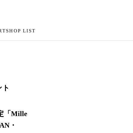
RT
SHOP LIST
ント
Mille
VAN・