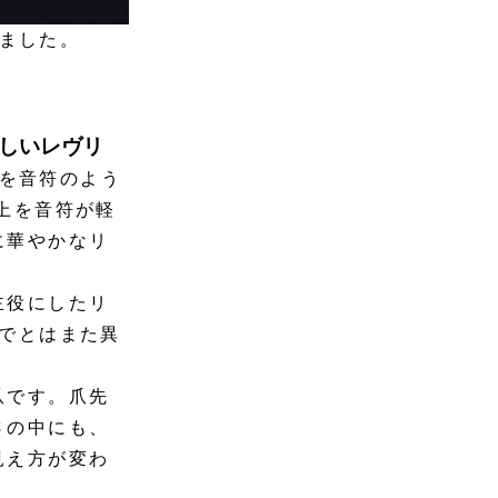
りました。
、新しいレヴリ
石を音符のよう
上を音符が軽
に華やかなリ
主役にしたリ
でとはまた異
爪です。爪先
さの中にも、
見え方が変わ