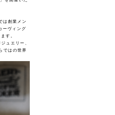
Nでは創業メン
はカーヴィング
します。
作ジュエリー、
らではの世界