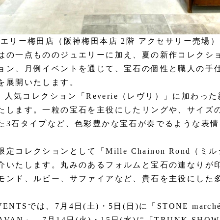
ュエリー梅田店（阪神梅田本店 2階 アクセサリー売場）
はの一点もののジュエリーに加え、夏の新作コレクシ
ョン、月例イベントを通じて、宝石の個性と職人の手
を展開いたします。
は、人気コレクション「Reverie（レヴリ）」に加わっ
たします。一粒の宝石を主役にしたリングや、サイズ
た3石タイプなど、色彩豊かな宝石が奏でるような表情
定コレクションとして「Mille Chainon Rond（ミ
介いたします。丸みのあるフォルムと宝石の連なりが
モンド、ルビー、サファイアなど、貴石を主役にした
。
EVENTSでは、7月4日(土)・5日(日)に「STONE marc
AVAN」、7月14日(火)・15日(水)に「TRUNK SH