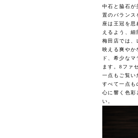
中石と脇石が
置のバランス
座は王冠を思
えるよう、細
梅田店では、
映える爽やか
ド、希少なマ
ます。8ファ
一点もご覧い
すべて一点も
心に響く色彩
い。