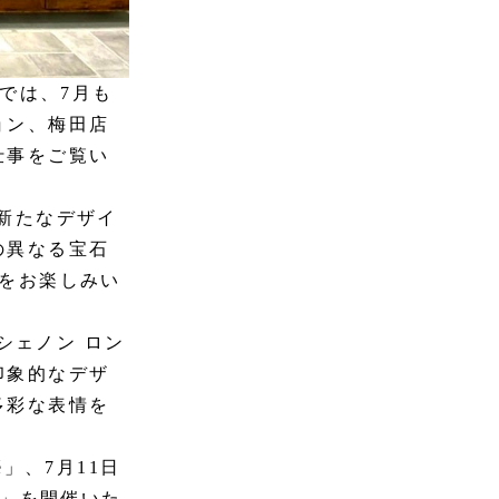
では、7月も
ョン、梅田店
仕事をご覧い
た新たなデザイ
の異なる宝石
をお楽しみい
ルシェノン ロン
印象的なデザ
多彩な表情を
hé」、7月11日
OW」を開催いた