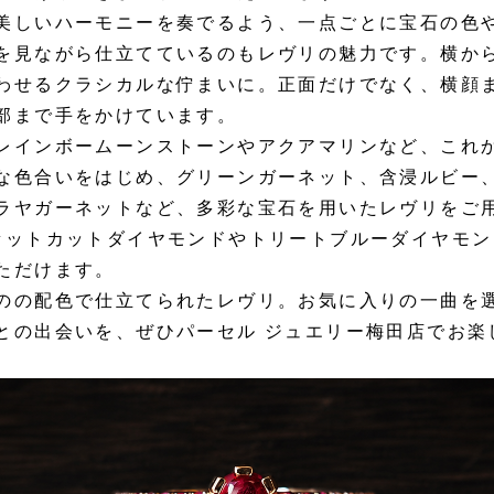
美しいハーモニーを奏でるよう、一点ごとに宝石の色
を見ながら仕立てているのもレヴリの魅力です。横か
わせるクラシカルな佇まいに。正面だけでなく、横顔
部まで手をかけています。
レインボームーンストーンやアクアマリンなど、これ
な色合いをはじめ、グリーンガーネット、含浸ルビー
ラヤガーネットなど、多彩な宝石を用いたレヴリをご
セットカットダイヤモンドやトリートブルーダイヤモン
ただけます。
のの配色で仕立てられたレヴリ。お気に入りの一曲を
との出会いを、ぜひパーセル ジュエリー梅田店でお楽