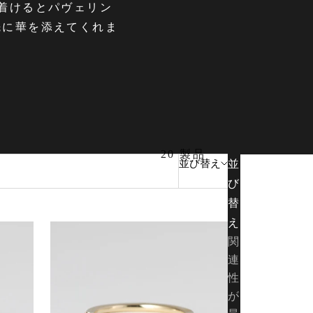
着けるとパヴェリン
先に華を添えてくれま
20 製品
並び替え
並
び
替
え
関
連
性
が