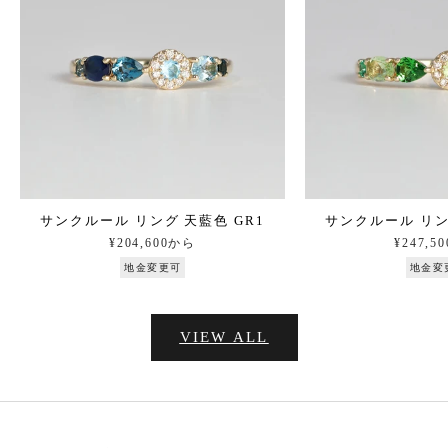
サンクルール リング 天藍色 GR1
サンクルール リン
セール価格
セール
¥204,600から
¥247,5
地金変更可
地金変
VIEW ALL